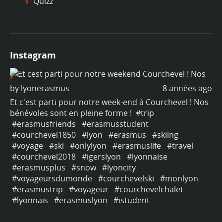
Quizz
Instagram
ago
by
lyonerasmus
8 années ago
b
os
Et c'est parti pour notre week-end à Courchevel ! Nos
Et
bénévoles sont en pleine forme !
#trip
bé
#erasmusfriends
#erasmusstudent
#
#courchevel1850
#lyon
#erasmus
#skiing
#
#voyage
#ski
#onlylyon
#erasmuslife
#travel
#
#courchevel2018
#igerslyon
#lyonnaise
#
#erasmusplus
#snow
#lyoncity
#
#voyageursdumonde
#courchevelski
#monlyon
#
#erasmustrip
#voyageur
#courchevelchalet
#
#lyonnais
#erasmuslyon
#istudent
#