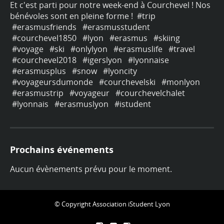
os
Et c'est parti pour notre week-end à Courchevel ! Nos
Et
bénévoles sont en pleine forme !
#trip
bé
#erasmusfriends
#erasmusstudent
#
#courchevel1850
#lyon
#erasmus
#skiing
#
#voyage
#ski
#onlylyon
#erasmuslife
#travel
#
#courchevel2018
#igerslyon
#lyonnaise
#
#erasmusplus
#snow
#lyoncity
#
#voyageursdumonde
#courchevelski
#monlyon
#
#erasmustrip
#voyageur
#courchevelchalet
#
#lyonnais
#erasmuslyon
#istudent
#
Prochains événements
Aucun évènements prévu pour le moment.
© Copyright Association iStudent Lyon