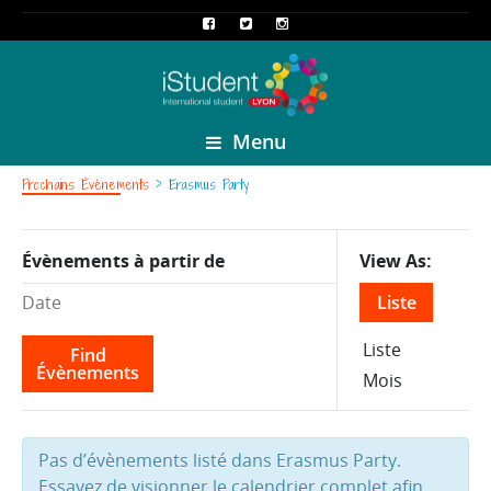
Menu
Prochains Évènements
› Erasmus Party
Event
Évènements à partir de
View As
Views
Liste
Navigation
Liste
Mois
Pas d’évènements listé dans Erasmus Party.
Essayez de visionner le calendrier complet afin