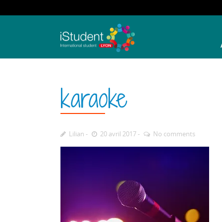
karaoke
Lilian
20 avril 2017
No comments