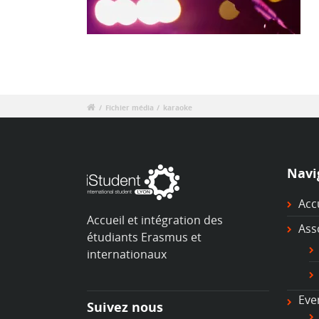
/
Fichier média
/
karaoke
Navi
Acc
Accueil et intégration des
Ass
étudiants Erasmus et
b
internationaux
Et
en
so
Eve
#
Suivez nous