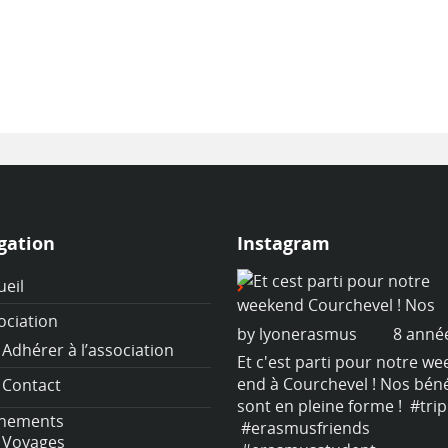
gation
Instagram
ueil
ociation
y
lyonerasmus
8 années ago
by
lyonerasmus
8 anné
Adhérer à l’association
 c'est parti pour notre week-
Et c'est parti pour notre we
d à Courchevel ! Nos bénévoles
end à Courchevel ! Nos bén
Contact
nt en pleine forme !
#trip
sont en pleine forme !
#trip
nements
erasmusfriends
#erasmusfriends
Voyages