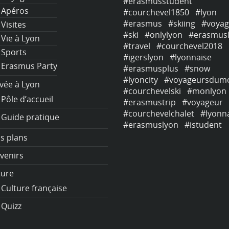
erasmusstudent
#erasmusstudent
Apéros
courchevel1850
#lyon
#courchevel1850
#lyon
erasmus
#skiing
#voyage
#erasmus
#skiing
#voyag
Visites
ki
#onlylyon
#erasmuslife
#ski
#onlylyon
#erasmusl
Vie à Lyon
ravel
#courchevel2018
#travel
#courchevel2018
Sports
igerslyon
#lyonnaise
#igerslyon
#lyonnaise
Erasmus Party
erasmusplus
#snow
#erasmusplus
#snow
yoncity
#voyageursdumonde
#lyoncity
#voyageursdum
ivée à Lyon
courchevelski
#monlyon
#courchevelski
#monlyon
Pôle d’accueil
erasmustrip
#voyageur
#erasmustrip
#voyageur
courchevelchalet
#lyonnais
#courchevelchalet
#lyonn
Guide pratique
erasmuslyon
#istudent
#erasmuslyon
#istudent
s plans
venirs
ture
Culture française
Quizz