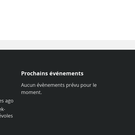
Prochains événements
Aucun évènements prévu pour le
moment.
es ago
by
lyonerasmus
8 années ago
ek-
Et c'est parti pour notre week-
évoles
end à Courchevel ! Nos bénévoles
sont en pleine forme !
#trip
#erasmusfriends