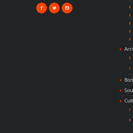
#
#
#
#s
#t
#
#
#l
Arr
#
#
#
#
Bon
Sou
Cul