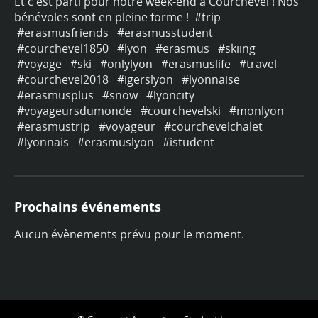
os
Et c'est parti pour notre week-end à Courchevel ! Nos
Et
bénévoles sont en pleine forme !
#trip
bé
#erasmusfriends
#erasmusstudent
#
#courchevel1850
#lyon
#erasmus
#skiing
#
#voyage
#ski
#onlylyon
#erasmuslife
#travel
#
#courchevel2018
#igerslyon
#lyonnaise
#
#erasmusplus
#snow
#lyoncity
#
#voyageursdumonde
#courchevelski
#monlyon
#
#erasmustrip
#voyageur
#courchevelchalet
#
#lyonnais
#erasmuslyon
#istudent
#
Prochains événements
Aucun évènements prévu pour le moment.