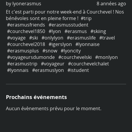
ago
by
lyonerasmus
8 années ago
b
os
Et c'est parti pour notre week-end à Courchevel ! Nos
Et
bénévoles sont en pleine forme !
#trip
bé
#erasmusfriends
#erasmusstudent
#
#courchevel1850
#lyon
#erasmus
#skiing
#
#voyage
#ski
#onlylyon
#erasmuslife
#travel
#
#courchevel2018
#igerslyon
#lyonnaise
#
#erasmusplus
#snow
#lyoncity
#
#voyageursdumonde
#courchevelski
#monlyon
#
#erasmustrip
#voyageur
#courchevelchalet
#
#lyonnais
#erasmuslyon
#istudent
#
Prochains événements
Aucun évènements prévu pour le moment.