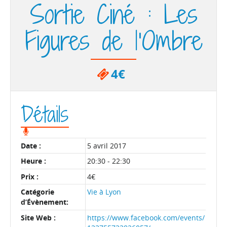
Sortie Ciné : Les
Figures de l’Ombre
4€
Détails
Date :
5 avril 2017
Heure :
20:30 - 22:30
Prix :
4€
Catégorie
Vie à Lyon
d’Évènement:
Site Web :
https://www.facebook.com/events/