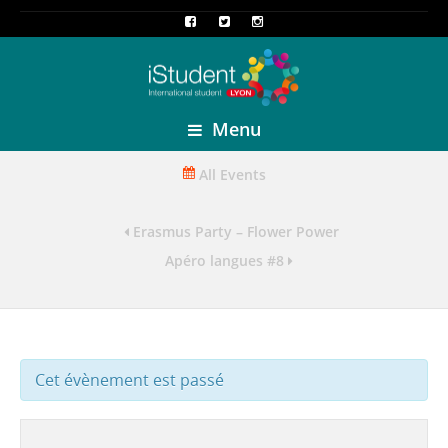
Menu
All Events
Erasmus Party – Flower Power
Apéro langues #8
Cet évènement est passé