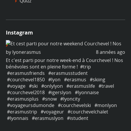
Quizz
Instagram
ago
by
lyonerasmus
8 années ago
b
os
Et c'est parti pour notre week-end à Courchevel ! Nos
Et
bénévoles sont en pleine forme !
#trip
bé
#erasmusfriends
#erasmusstudent
#
#courchevel1850
#lyon
#erasmus
#skiing
#
#voyage
#ski
#onlylyon
#erasmuslife
#travel
#
#courchevel2018
#igerslyon
#lyonnaise
#
#erasmusplus
#snow
#lyoncity
#
#voyageursdumonde
#courchevelski
#monlyon
#
#erasmustrip
#voyageur
#courchevelchalet
#
#lyonnais
#erasmuslyon
#istudent
#