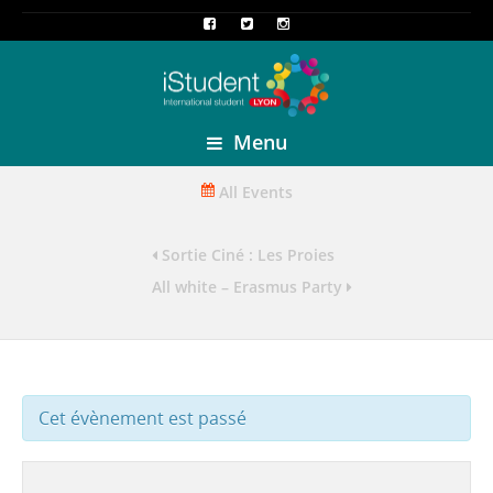
Menu
All Events
Sortie Ciné : Les Proies
All white – Erasmus Party
Cet évènement est passé