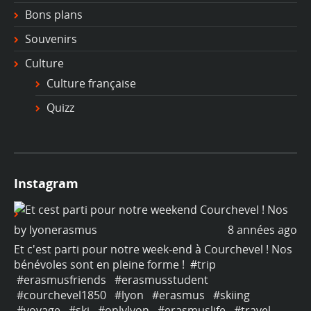
Bons plans
Souvenirs
Culture
Culture française
Quizz
Instagram
ago
by
lyonerasmus
8 années ago
b
os
Et c'est parti pour notre week-end à Courchevel ! Nos
Et
bénévoles sont en pleine forme !
#trip
bé
#erasmusfriends
#erasmusstudent
#
#courchevel1850
#lyon
#erasmus
#skiing
#
#voyage
#ski
#onlylyon
#erasmuslife
#travel
#