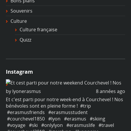
Bons plans
Souvenirs
Culture
Culture française
Quizz
Instagram
ago
by
lyonerasmus
8 années ago
b
os
Et c'est parti pour notre week-end à Courchevel ! Nos
Et
bénévoles sont en pleine forme !
#trip
bé
#erasmusfriends
#erasmusstudent
#
#courchevel1850
#lyon
#erasmus
#skiing
#
#voyage
#ski
#onlylyon
#erasmuslife
#travel
#