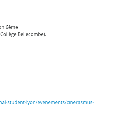
yon 6ème
 Collège Bellecombe).
onal-student-lyon/evenements/cinerasmus-