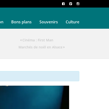
on
Bons plans
Souvenirs
Culture
Cinéma : First Man
Marchés de noël en Alsace