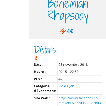
Bohemian
Rhapsody
4€
Détails
Date :
28 novembre 2018
Heure :
20:15 - 22:30
Prix :
4€
Catégorie
Vie à Lyon
d’Évènement:
Site Web :
https://www.facebook.co
m/events/22200865682803