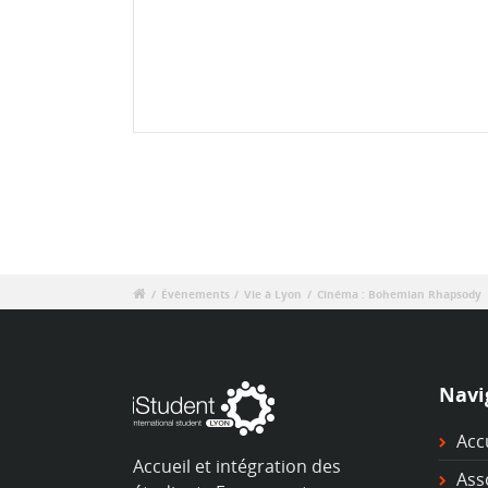
/
Évènements
/
Vie à Lyon
/
Cinéma : Bohemian Rhapsody
Navi
Acc
Accueil et intégration des
Ass