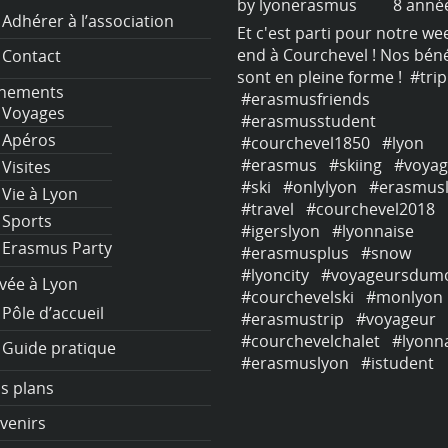
y
lyonerasmus
8 années ago
by
lyonerasmus
8 anné
Adhérer à l’association
 c'est parti pour notre week-
Et c'est parti pour notre we
d à Courchevel ! Nos bénévoles
end à Courchevel ! Nos bén
Contact
nt en pleine forme !
#trip
sont en pleine forme !
#trip
nements
erasmusfriends
#erasmusfriends
Voyages
erasmusstudent
#erasmusstudent
Apéros
courchevel1850
#lyon
#courchevel1850
#lyon
erasmus
#skiing
#voyage
#erasmus
#skiing
#voyag
Visites
ki
#onlylyon
#erasmuslife
#ski
#onlylyon
#erasmusl
Vie à Lyon
ravel
#courchevel2018
#travel
#courchevel2018
Sports
igerslyon
#lyonnaise
#igerslyon
#lyonnaise
Erasmus Party
erasmusplus
#snow
#erasmusplus
#snow
yoncity
#voyageursdumonde
#lyoncity
#voyageursdum
ivée à Lyon
courchevelski
#monlyon
#courchevelski
#monlyon
Pôle d’accueil
erasmustrip
#voyageur
#erasmustrip
#voyageur
courchevelchalet
#lyonnais
#courchevelchalet
#lyonn
Guide pratique
erasmuslyon
#istudent
#erasmuslyon
#istudent
s plans
venirs