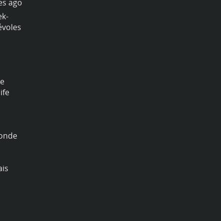
es ago
by
lyonerasmus
8 années ago
ek-
Et c'est parti pour notre week-
évoles
end à Courchevel ! Nos bénévoles
sont en pleine forme !
#trip
#erasmusfriends
#erasmusstudent
#courchevel1850
#lyon
e
#erasmus
#skiing
#voyage
ife
#ski
#onlylyon
#erasmuslife
#travel
#courchevel2018
#igerslyon
#lyonnaise
#erasmusplus
#snow
onde
#lyoncity
#voyageursdumonde
#courchevelski
#monlyon
#erasmustrip
#voyageur
ais
#courchevelchalet
#lyonnais
#erasmuslyon
#istudent