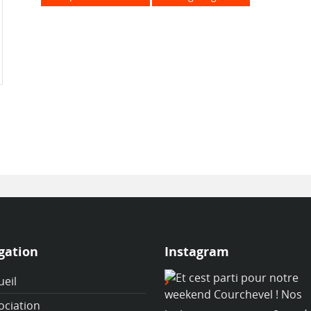
gation
Instagram
ueil
ociation