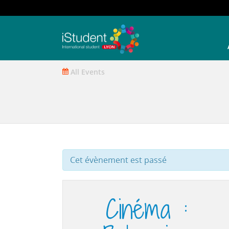
All Events
Cet évènement est passé
Cinéma :