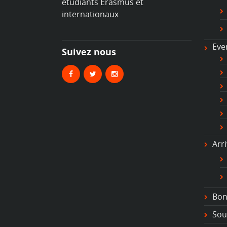
étudiants Erasmus et
b
internationaux
Et
en
so
Eve
#
Suivez nous
#
#
#
#s
#t
#
#
#l
Arr
#
#
#
#
Bon
Sou