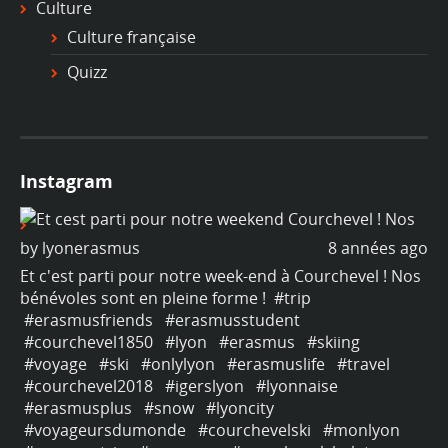
Culture
Culture française
Quizz
Instagram
ago
by
lyonerasmus
8 années ago
b
os
Et c'est parti pour notre week-end à Courchevel ! Nos
Et
bénévoles sont en pleine forme !
#trip
bé
#erasmusfriends
#erasmusstudent
#
#courchevel1850
#lyon
#erasmus
#skiing
#
#voyage
#ski
#onlylyon
#erasmuslife
#travel
#
#courchevel2018
#igerslyon
#lyonnaise
#
#erasmusplus
#snow
#lyoncity
#
#voyageursdumonde
#courchevelski
#monlyon
#