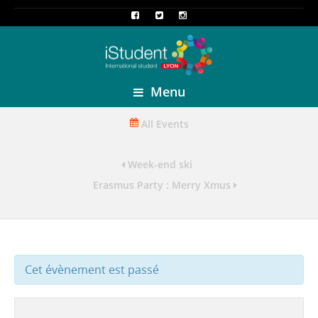
Menu
All Events
Week-end ski
Erasmus Party : Merry Xmus
Cet évènement est passé