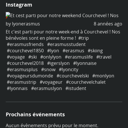
Instagram
ago
by
lyonerasmus
8 années ago
b
os
Et c'est parti pour notre week-end à Courchevel ! Nos
Et
bénévoles sont en pleine forme !
#trip
bé
#erasmusfriends
#erasmusstudent
#
#courchevel1850
#lyon
#erasmus
#skiing
#
#voyage
#ski
#onlylyon
#erasmuslife
#travel
#
#courchevel2018
#igerslyon
#lyonnaise
#
#erasmusplus
#snow
#lyoncity
#
#voyageursdumonde
#courchevelski
#monlyon
#
#erasmustrip
#voyageur
#courchevelchalet
#
#lyonnais
#erasmuslyon
#istudent
#
Prochains événements
Aucun évènements prévu pour le moment.