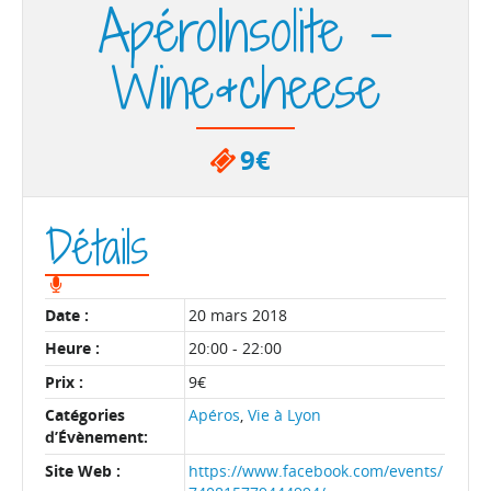
ApéroInsolite –
Wine&cheese
9€
Détails
Date :
20 mars 2018
Heure :
20:00 - 22:00
Prix :
9€
Catégories
Apéros
,
Vie à Lyon
d’Évènement:
Site Web :
https://www.facebook.com/events/