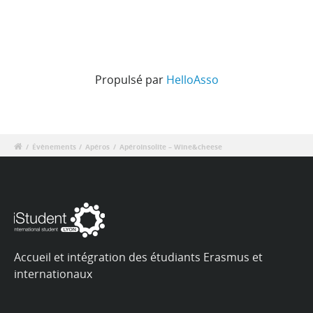
Propulsé par
HelloAsso
/
Évènements
/
Apéros
/
ApéroInsolite – Wine&cheese
Accueil et intégration des étudiants Erasmus et
internationaux