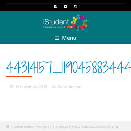
Menu
44314157_1190458834
15 novembre 2018
No comments
/
Fichier média
/
44314157_1190458834449558_7509365755426018447_n