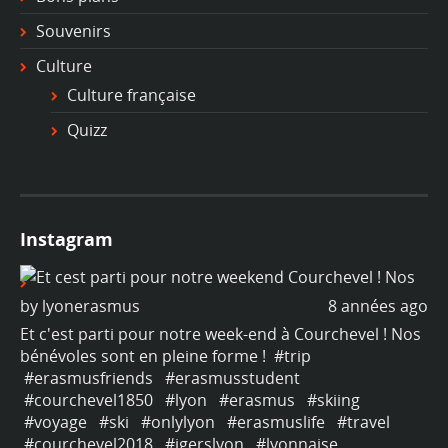
Souvenirs
Culture
Culture française
Quizz
Instagram
ago
by
lyonerasmus
8 années ago
b
os
Et c'est parti pour notre week-end à Courchevel ! Nos
Et
bénévoles sont en pleine forme !
#trip
bé
#erasmusfriends
#erasmusstudent
#
#courchevel1850
#lyon
#erasmus
#skiing
#
#voyage
#ski
#onlylyon
#erasmuslife
#travel
#
#courchevel2018
#igerslyon
#lyonnaise
#