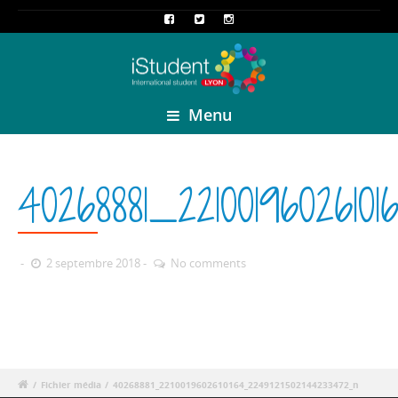
Menu
40268881_221001960261
2 septembre 2018
No comments
/
Fichier média
/
40268881_2210019602610164_2249121502144233472_n