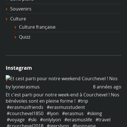
Souvenirs
Culture
Culture française
Quizz
Instagram
ago
by
lyonerasmus
8 années ago
b
os
Et c'est parti pour notre week-end à Courchevel ! Nos
Et
bénévoles sont en pleine forme !
#trip
bé
#erasmusfriends
#erasmusstudent
#
#courchevel1850
#lyon
#erasmus
#skiing
#
#voyage
#ski
#onlylyon
#erasmuslife
#travel
#
#courchevel2018
#igerslyon
#lyonnaise
#