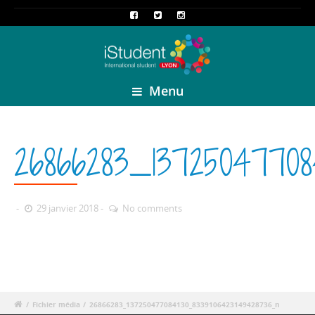
Menu
26866283_13725047708
29 janvier 2018
No comments
/
Fichier média
/
26866283_137250477084130_8339106423149428736_n